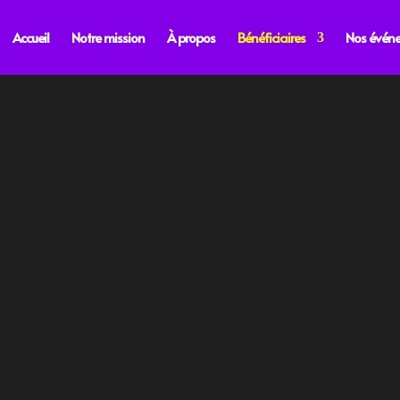
Accueil
Notre mission
À propos
Bénéficiaires
Nos évén