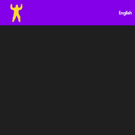
English