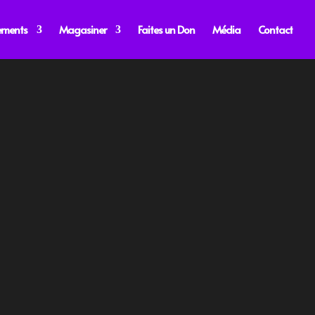
ements
Magasiner
Faites un Don
Média
Contact