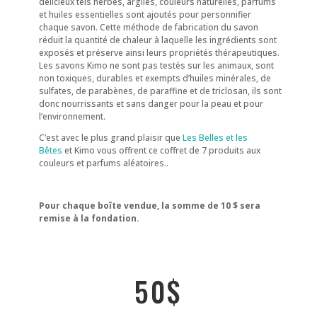
délicieux tels herbes, argiles, couleurs naturelles, parfums
et huiles essentielles sont ajoutés pour personnifier
chaque savon. Cette méthode de fabrication du savon
réduit la quantité de chaleur à laquelle les ingrédients sont
exposés et préserve ainsi leurs propriétés thérapeutiques.
Les savons Kimo ne sont pas testés sur les animaux, sont
non toxiques, durables et exempts d’huiles minérales, de
sulfates, de parabènes, de paraffine et de triclosan, ils sont
donc nourrissants et sans danger pour la peau et pour
l’environnement.
C’est avec le plus grand plaisir que
Les Belles et les
Bêtes
et Kimo vous offrent ce coffret de 7 produits aux
couleurs et parfums aléatoires..
Pour chaque boîte vendue, la somme de 10 $ sera
remise à la fondation.
50$