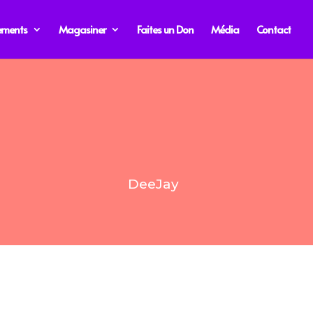
ements
Magasiner
Faites un Don
Média
Contact
DeeJay