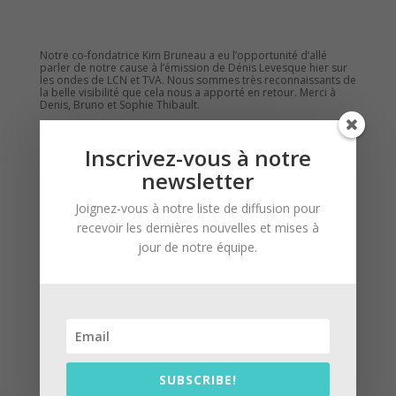
Notre co-fondatrice Kim Bruneau a eu l’opportunité d’allé
parler de notre cause à l’émission de Dénis Levesque hier sur
les ondes de LCN et TVA. Nous sommes très reconnaissants de
la belle visibilité que cela nous a apporté en retour. Merci à
Denis, Bruno et Sophie Thibault.
Inscrivez-vous à notre
newsletter
Joignez-vous à notre liste de diffusion pour
recevoir les dernières nouvelles et mises à
jour de notre équipe.
SUBSCRIBE!